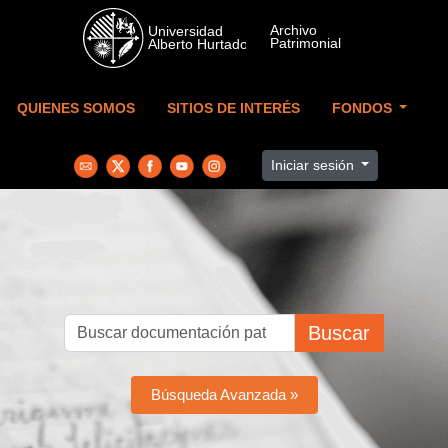
Skip to main content
QUIENES SOMOS
SITIOS DE INTERÉS
FONDOS
Iniciar sesión
Buscar
Búsqueda Avanzada »