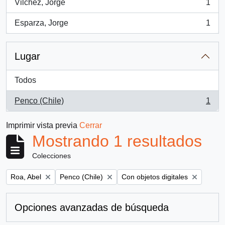
Vilchez, Jorge
1
, 1 resultados
Esparza, Jorge
1
, 1 resultados
Lugar
Todos
Penco (Chile)
1
, 1 resultados
Imprimir vista previa
Cerrar
Mostrando 1 resultados
Colecciones
Remove filter:
Remove filter:
Remove filter:
Roa, Abel
Penco (Chile)
Con objetos digitales
Opciones avanzadas de búsqueda