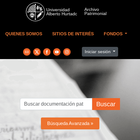
Skip to main content
QUIENES SOMOS
SITIOS DE INTERÉS
FONDOS
Iniciar sesión
Buscar
Búsqueda Avanzada »