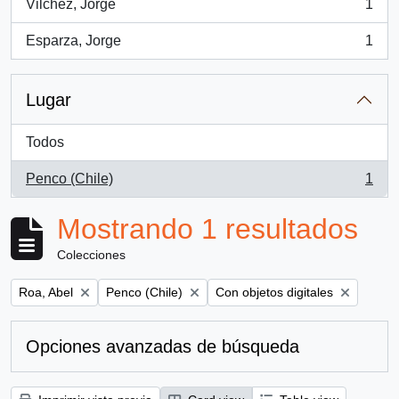
Vilchez, Jorge
1
, 1 resultados
Esparza, Jorge
1
, 1 resultados
Lugar
Todos
Penco (Chile)
1
, 1 resultados
Mostrando 1 resultados
Colecciones
Remove filter:
Remove filter:
Remove filter:
Roa, Abel
Penco (Chile)
Con objetos digitales
Opciones avanzadas de búsqueda