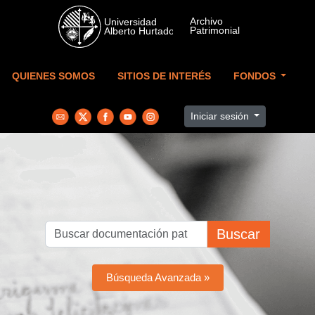
Skip to main content
QUIENES SOMOS
SITIOS DE INTERÉS
FONDOS
Iniciar sesión
Buscar
Búsqueda Avanzada »