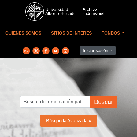
Skip to main content
QUIENES SOMOS
SITIOS DE INTERÉS
FONDOS
Iniciar sesión
Buscar
Búsqueda Avanzada »