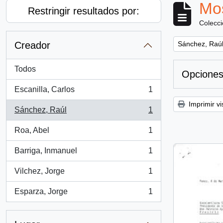
Mos
Restringir resultados por:
Colecc
Remove filter:
Creador
Sánchez, Raú
Todos
Opciones
Escanilla, Carlos
1
, 1 resultados
Imprimir vi
Sánchez, Raúl
1
, 1 resultados
Roa, Abel
1
, 1 resultados
Barriga, Inmanuel
1
, 1 resultados
Vilchez, Jorge
1
, 1 resultados
Esparza, Jorge
1
, 1 resultados