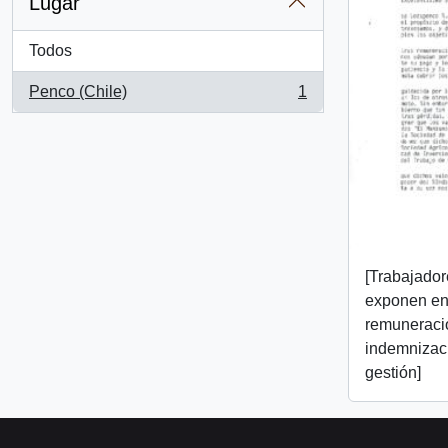
Lugar
Todos
Penco (Chile)
1
, 1 resultados
[Trabajado
exponen en
remuneraci
indemnizaci
gestión]