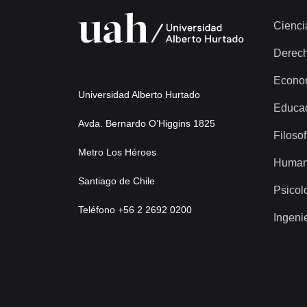
Cienci
Derec
Econo
Universidad Alberto Hurtado
Educa
Avda. Bernardo O’Higgins 1825
Filosof
Metro Los Héroes
Human
Santiago de Chile
Psicol
Teléfono +56 2 2692 0200
Ingeni