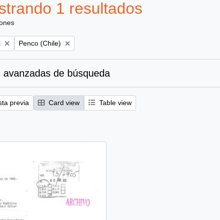
trando 1 resultados
iones
Remove filter:
l
Penco (Chile)
 avanzadas de búsqueda
sta previa
Card view
Table view