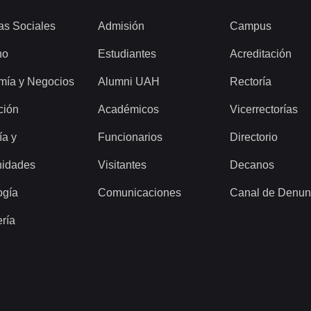
as Sociales
Admisión
Campus
ho
Estudiantes
Acreditación
mía y Negocios
Alumni UAH
Rectoría
ción
Académicos
Vicerrectorías
ía y
Funcionarios
Directorio
idades
Visitantes
Decanos
ogía
Comunicaciones
Canal de Denun
ería