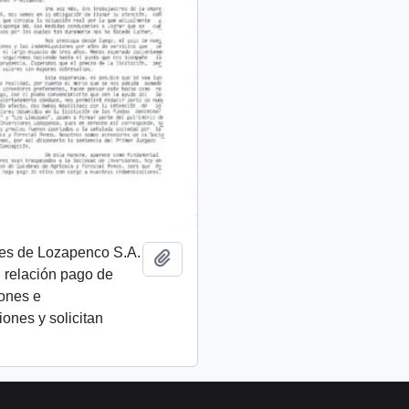
res de Lozapenco S.A.
Añadir al portapapeles
 relación pago de
ones e
ones y solicitan