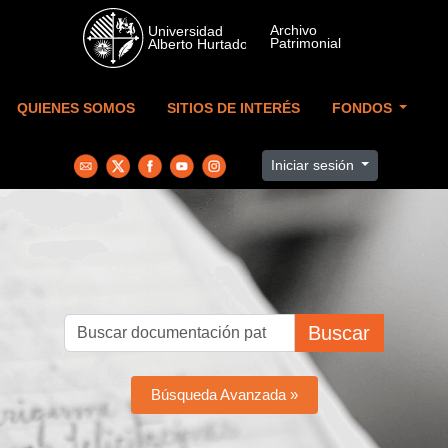
Skip to main content
QUIENES SOMOS
SITIOS DE INTERÉS
FONDOS
Iniciar sesión
Buscar
Búsqueda Avanzada »