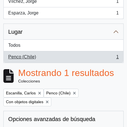
Vilchez, Jorge
1
, 1 resultados
Esparza, Jorge
1
, 1 resultados
Lugar
Todos
Penco (Chile)
1
, 1 resultados
Mostrando 1 resultados
Colecciones
Remove filter:
Remove filter:
Escanilla, Carlos
Penco (Chile)
Remove filter:
Con objetos digitales
Opciones avanzadas de búsqueda