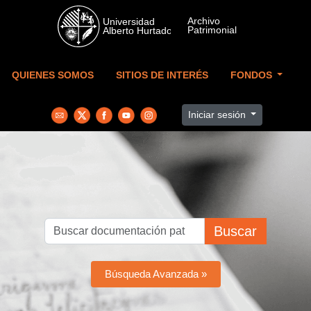
Skip to main content
QUIENES SOMOS
SITIOS DE INTERÉS
FONDOS
Iniciar sesión
Buscar
Búsqueda Avanzada »