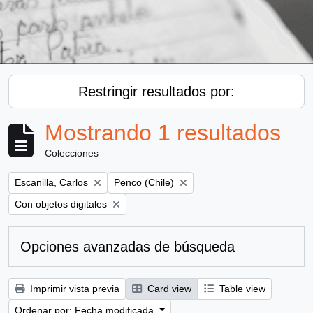
Restringir resultados por:
Mostrando 1 resultados
Colecciones
Remove filter:
Remove filter:
Escanilla, Carlos
Penco (Chile)
Remove filter:
Con objetos digitales
Opciones avanzadas de búsqueda
Imprimir vista previa
Card view
Table view
Ordenar por: Fecha modificada