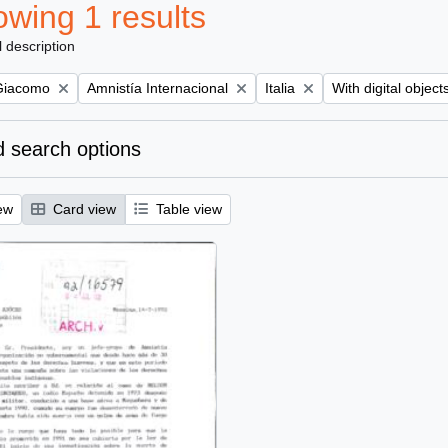
wing 1 results
l description
Remove filter:
Remove filter:
Remove filter:
 Giacomo
Amnistía Internacional
Italia
With digital object
 search options
ew
Card view
Table view