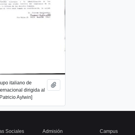
rupo italiano de
Add to clipboard
ernacional dirigida al
Patricio Aylwin]
as Sociales
Admisión
Campus