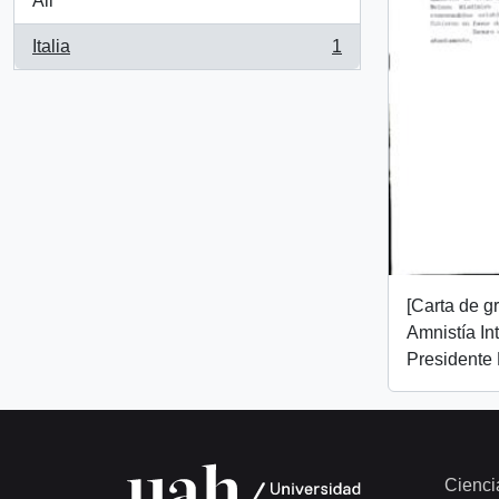
All
Italia
1
, 1 results
[Carta de g
Amnistía Int
Presidente 
Cienci