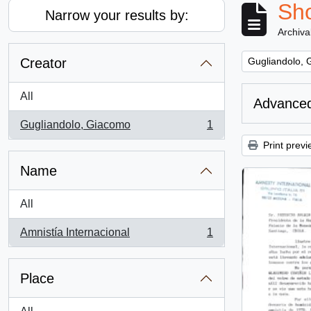
Sho
Narrow your results by:
Archiva
Remove filter:
Creator
Gugliandolo,
All
Advanced
Gugliandolo, Giacomo
1
, 1 results
Print previ
Name
All
Amnistía Internacional
1
, 1 results
Place