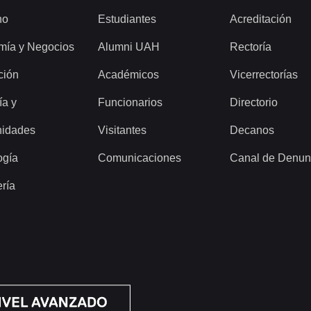
ho
Estudiantes
Acreditación
mía y Negocios
Alumni UAH
Rectoría
ción
Académicos
Vicerrectorías
ía y
Funcionarios
Directorio
idades
Visitantes
Decanos
ogía
Comunicaciones
Canal de Denun
ería