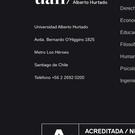
Derec
Econo
Universidad Alberto Hurtado
Educa
Avda. Bernardo O’Higgins 1825
Filosof
Metro Los Héroes
Human
Santiago de Chile
Psicol
Teléfono +56 2 2692 0200
Ingeni