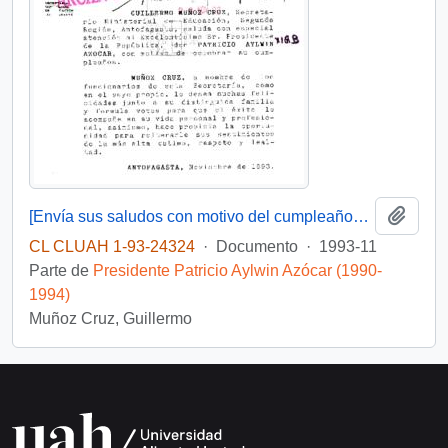
Añadi
[Envía sus saludos con motivo del cumpleaños del Presidente]
CL CLUAH 1-93-24324
·
Documento
·
1993-11
Parte de
Presidente Patricio Aylwin Azócar (1990-
1994)
Muñoz Cruz, Guillermo