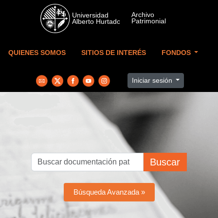
Skip to main content
QUIENES SOMOS
SITIOS DE INTERÉS
FONDOS
Iniciar sesión
Buscar
Búsqueda Avanzada »