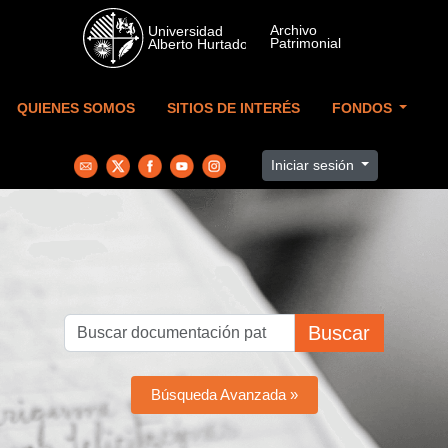
Skip to main content
QUIENES SOMOS
SITIOS DE INTERÉS
FONDOS
Iniciar sesión
Buscar
Búsqueda Avanzada »