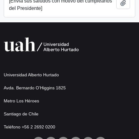
[Envía sus saludos con motivo del cumpleaños
Añadi
del Presidente]
Universidad Alberto Hurtado
Avda. Bernardo O’Higgins 1825
Metro Los Héroes
Santiago de Chile
Teléfono +56 2 2692 0200