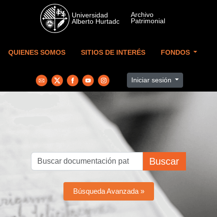
Skip to main content
QUIENES SOMOS
SITIOS DE INTERÉS
FONDOS
Iniciar sesión
Buscar
Búsqueda Avanzada »