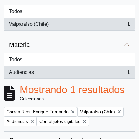
Todos
Valparaíso (Chile)
1
, 1 resultados
Materia
Todos
Audiencias
1
, 1 resultados
Mostrando 1 resultados
Colecciones
Remove filter:
Remove filter:
Correa Ríos, Enrique Fernando
Valparaíso (Chile)
Remove filter:
Remove filter:
Audiencias
Con objetos digitales