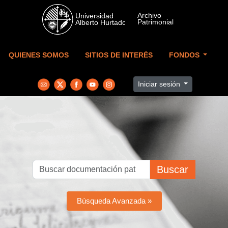
Skip to main content
QUIENES SOMOS
SITIOS DE INTERÉS
FONDOS
Iniciar sesión
Buscar
Búsqueda Avanzada »