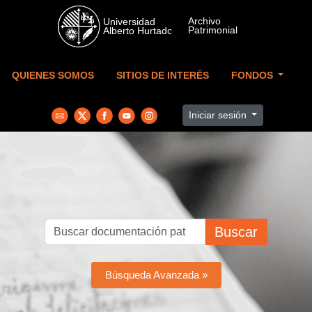
Skip to main content
QUIENES SOMOS
SITIOS DE INTERÉS
FONDOS
Iniciar sesión
Buscar
Búsqueda Avanzada »