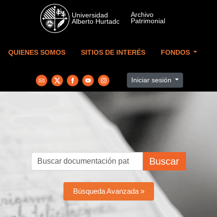
Skip to main content
QUIENES SOMOS
SITIOS DE INTERÉS
FONDOS
Iniciar sesión
Buscar
Búsqueda Avanzada »