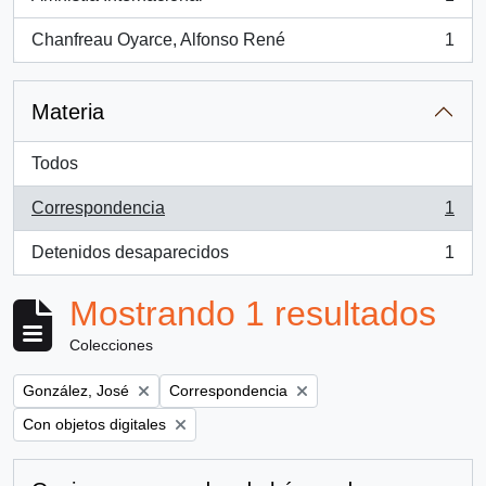
, 1 resultados
Chanfreau Oyarce, Alfonso René
1
, 1 resultados
Materia
Todos
Correspondencia
1
, 1 resultados
Detenidos desaparecidos
1
, 1 resultados
Mostrando 1 resultados
Colecciones
Remove filter:
Remove filter:
González, José
Correspondencia
Remove filter:
Con objetos digitales