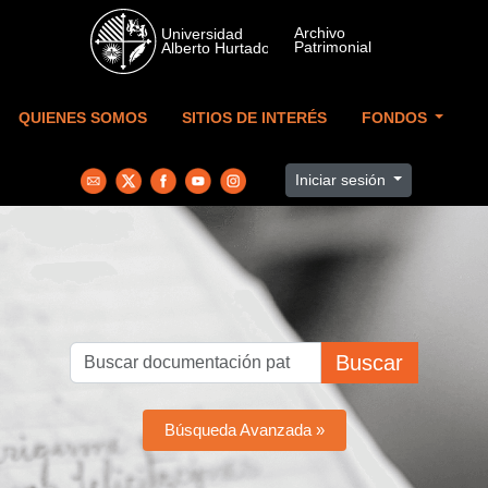
Skip to main content
QUIENES SOMOS
SITIOS DE INTERÉS
FONDOS
Iniciar sesión
Buscar
Búsqueda Avanzada »