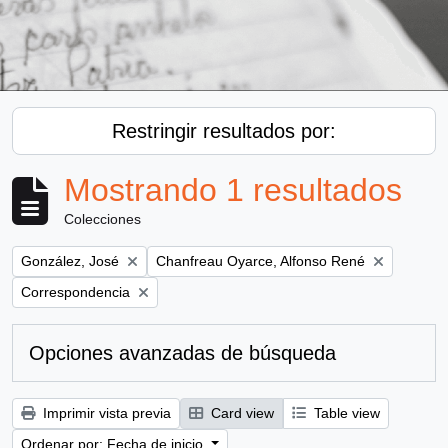
Restringir resultados por:
Mostrando 1 resultados
Colecciones
Remove filter:
Remove filter:
González, José
Chanfreau Oyarce, Alfonso René
Remove filter:
Correspondencia
Opciones avanzadas de búsqueda
Imprimir vista previa
Card view
Table view
Ordenar por: Fecha de inicio