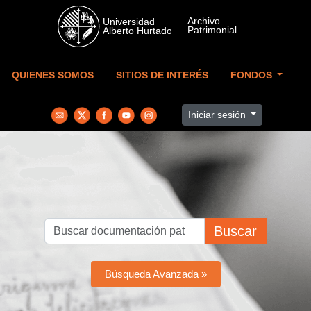
Skip to main content
QUIENES SOMOS
SITIOS DE INTERÉS
FONDOS
Iniciar sesión
Buscar
Búsqueda Avanzada »