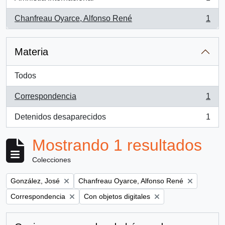
, 1 resultados
Chanfreau Oyarce, Alfonso René
1
, 1 resultados
Materia
Todos
Correspondencia
1
, 1 resultados
Detenidos desaparecidos
1
, 1 resultados
Mostrando 1 resultados
Colecciones
Remove filter:
Remove filter:
González, José
Chanfreau Oyarce, Alfonso René
Remove filter:
Remove filter:
Correspondencia
Con objetos digitales