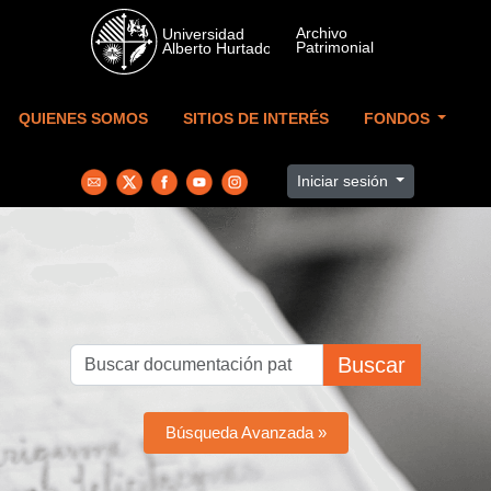
Skip to main content
QUIENES SOMOS
SITIOS DE INTERÉS
FONDOS
Iniciar sesión
Buscar
Búsqueda Avanzada »