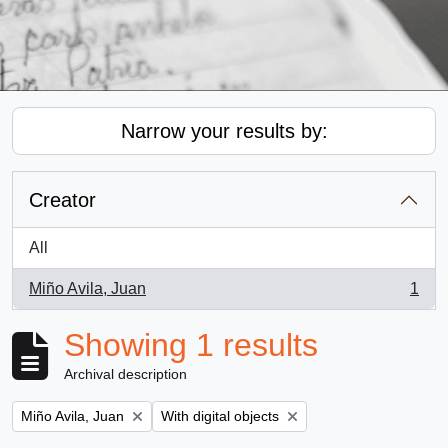
Narrow your results by:
Creator
All
Miño Avila, Juan
1
, 1 results
Showing 1 results
Archival description
Remove filter:
Remove filter:
Miño Avila, Juan
With digital objects