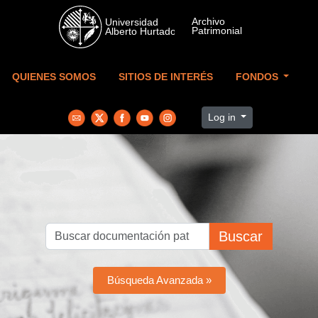
Skip to main content
QUIENES SOMOS
SITIOS DE INTERÉS
FONDOS
Log in
Buscar
Búsqueda Avanzada »