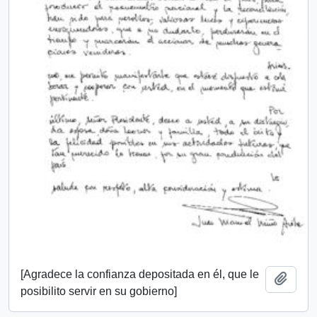
[Agradece la confianza depositada en él, que le
Add t
posibilito servir en su gobierno]