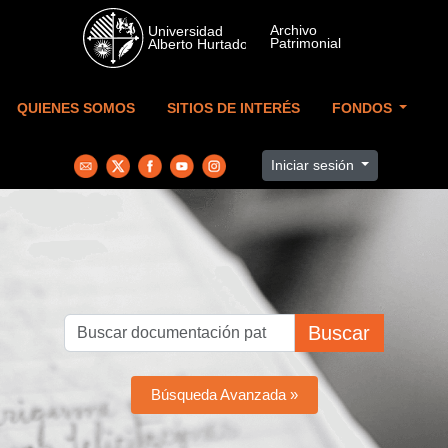
Skip to main content
QUIENES SOMOS
SITIOS DE INTERÉS
FONDOS
Iniciar sesión
Buscar
Búsqueda Avanzada »