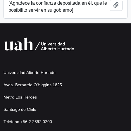
[Agradece la confianza depositada en él, que le
Añadi
posibilito servir en su gobierno]
Universidad Alberto Hurtado
Avda. Bernardo O’Higgins 1825
Metro Los Héroes
Santiago de Chile
Teléfono +56 2 2692 0200