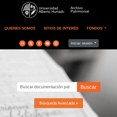
Skip to main content
QUIENES SOMOS
SITIOS DE INTERÉS
FONDOS
Iniciar sesión
Buscar
Búsqueda Avanzada »