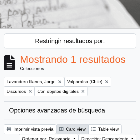
Restringir resultados por:
Mostrando 1 resultados
Colecciones
Remove filter:
Remove filter:
Lavandero Illanes, Jorge
Valparaíso (Chile)
Remove filter:
Remove filter:
Discursos
Con objetos digitales
Opciones avanzadas de búsqueda
Imprimir vista previa
Card view
Table view
Ordenar por: Relevancia
Dirección: Descendente