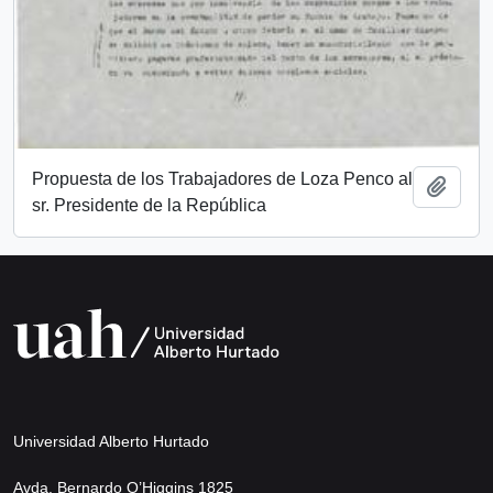
Propuesta de los Trabajadores de Loza Penco al
Añadi
sr. Presidente de la República
Universidad Alberto Hurtado
Avda. Bernardo O’Higgins 1825