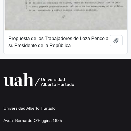
Propuesta de los Trabajadores de Loza Penco al
Añadi
sr. Presidente de la República
Universidad Alberto Hurtado
Avda. Bernardo O’Higgins 1825