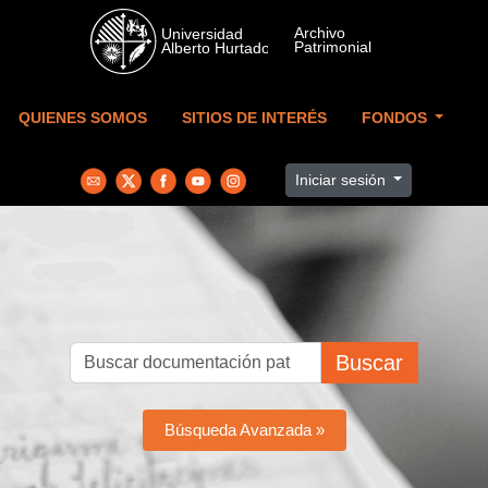
Skip to main content
QUIENES SOMOS
SITIOS DE INTERÉS
FONDOS
Iniciar sesión
Buscar
Búsqueda Avanzada »