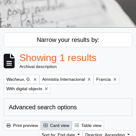
Narrow your results by:
Showing 1 results
Archival description
Remove filter:
Remove filter:
Remove filter:
Wacheux, G.
Amnistía Internacional
Francia
Remove filter:
With digital objects
Advanced search options
Print preview
Card view
Table view
Sort by: End date
Direction: Ascending