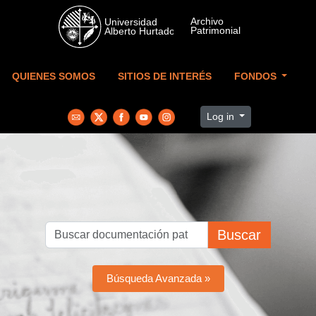
Skip to main content
QUIENES SOMOS
SITIOS DE INTERÉS
FONDOS
Log in
Buscar
Búsqueda Avanzada »