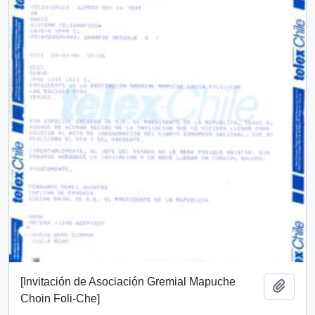
[Invitación de Asociación Gremial Mapuche
Añadi
Choin Foli-Che]