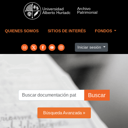
Skip to main content
QUIENES SOMOS
SITIOS DE INTERÉS
FONDOS
Iniciar sesión
Buscar
Búsqueda Avanzada »