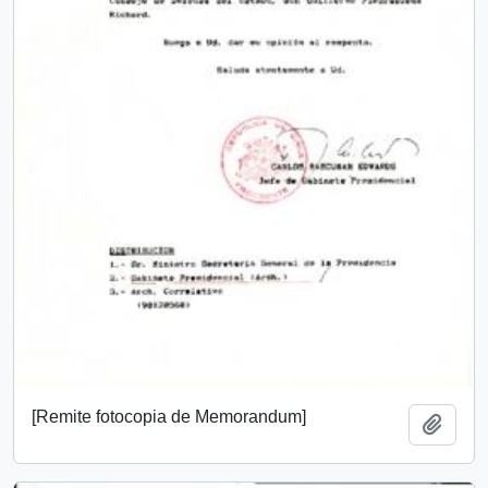
[Remite fotocopia de Memorandum]
Añadi