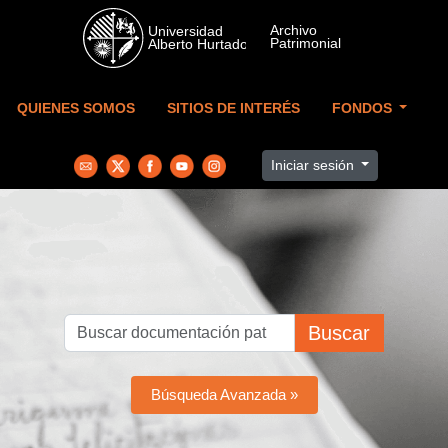
Skip to main content
QUIENES SOMOS
SITIOS DE INTERÉS
FONDOS
Iniciar sesión
Buscar
Búsqueda Avanzada »