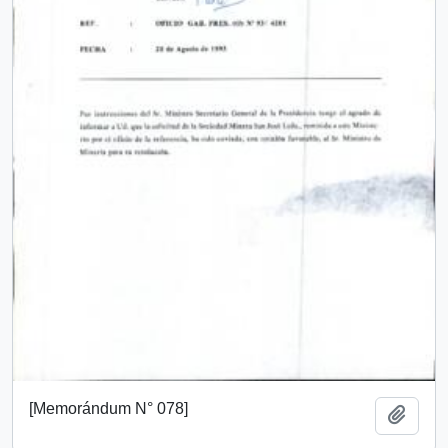
[Memorándum N° 078]
Añadi