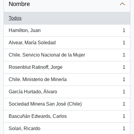
Nombre
Todos
Hamilton, Juan
1
, 1 resultados
Alvear, María Soledad
1
, 1 resultados
Chile. Servicio Nacional de la Mujer
1
, 1 resultados
Rosenblut Ratinoff, Jorge
1
, 1 resultados
Chile. Ministerio de Minería
1
, 1 resultados
García Hurtado, Álvaro
1
, 1 resultados
Sociedad Minera San José (Chile)
1
, 1 resultados
Bascuñán Edwards, Carlos
1
, 1 resultados
Solari, Ricardo
1
, 1 resultados