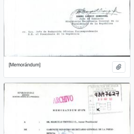
[Memorándum]
Añadi