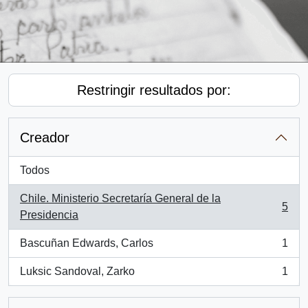
Restringir resultados por:
Creador
Todos
Chile. Ministerio Secretaría General de la
5
, 5 resultados
Presidencia
Bascuñan Edwards, Carlos
1
, 1 resultados
Luksic Sandoval, Zarko
1
, 1 resultados