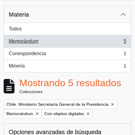
Materia
Todos
Memorándum
5
, 5 resultados
Correspondencia
1
, 1 resultados
Minería
1
, 1 resultados
Mostrando 5 resultados
Colecciones
Remove filter:
Chile. Ministerio Secretaría General de la Presidencia
Remove filter:
Remove filter:
Memorándum
Con objetos digitales
Opciones avanzadas de búsqueda