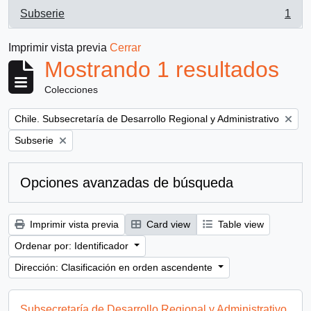
Subserie
1
, 1 resultados
Imprimir vista previa
Cerrar
Mostrando 1 resultados
Colecciones
Remove filter:
Chile. Subsecretaría de Desarrollo Regional y Administrativo
Remove filter:
Subserie
Opciones avanzadas de búsqueda
Imprimir vista previa
Card view
Table view
Ordenar por: Identificador
Dirección: Clasificación en orden ascendente
Subsecretaría de Desarrollo Regional y Administrativo