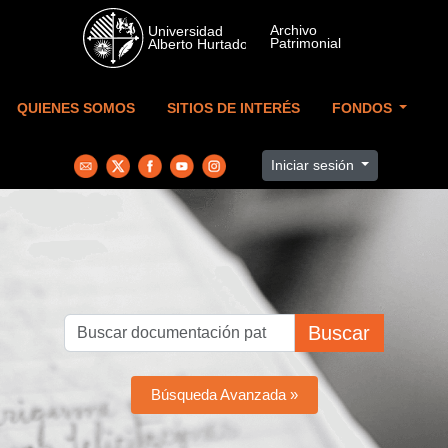
Skip to main content
QUIENES SOMOS
SITIOS DE INTERÉS
FONDOS
Iniciar sesión
Buscar
Búsqueda Avanzada »