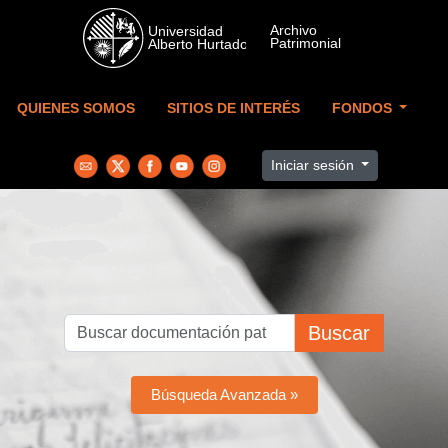
Skip to main content
QUIENES SOMOS
SITIOS DE INTERÉS
FONDOS
Iniciar sesión
Buscar
Búsqueda Avanzada »