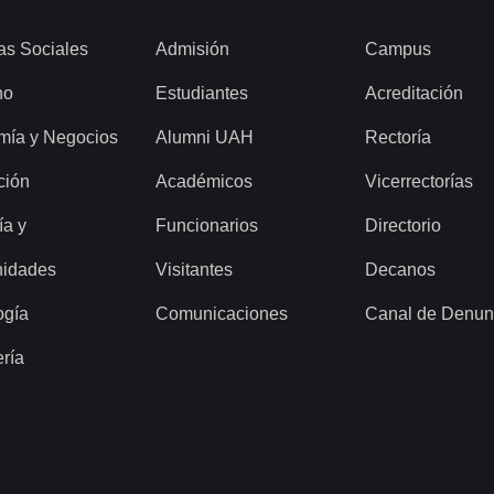
as Sociales
Admisión
Campus
ho
Estudiantes
Acreditación
mía y Negocios
Alumni UAH
Rectoría
ción
Académicos
Vicerrectorías
ía y
Funcionarios
Directorio
idades
Visitantes
Decanos
ogía
Comunicaciones
Canal de Denun
ería