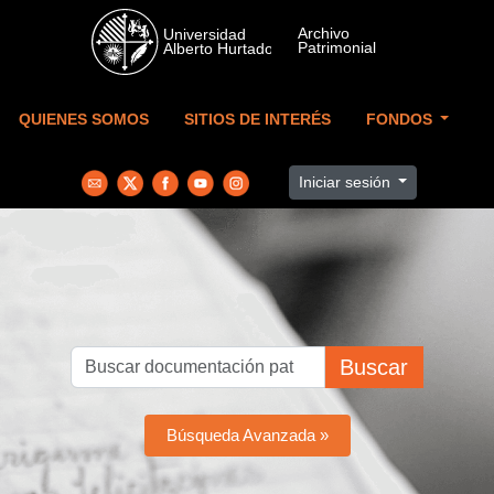
Skip to main content
QUIENES SOMOS
SITIOS DE INTERÉS
FONDOS
Iniciar sesión
Buscar
Búsqueda Avanzada »