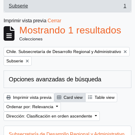
Subserie
1
, 1 resultados
Imprimir vista previa
Cerrar
Mostrando 1 resultados
Colecciones
Remove filter:
Chile. Subsecretaría de Desarrollo Regional y Administrativo
Remove filter:
Subserie
Opciones avanzadas de búsqueda
Imprimir vista previa
Card view
Table view
Ordenar por: Relevancia
Dirección: Clasificación en orden ascendente
Subsecretaría de Desarrollo Regional y Administrativo