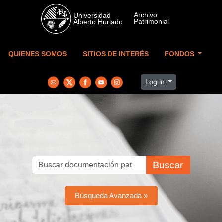
Skip to main content
QUIENES SOMOS
SITIOS DE INTERÉS
FONDOS
Log in
Buscar
Búsqueda Avanzada »