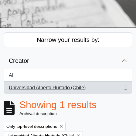
Narrow your results by:
Creator
All
Universidad Alberto Hurtado (Chile)
1
, 1 results
Showing 1 results
Archival description
Remove filter:
Only top-level descriptions
Remove filter:
Universidad Alberto Hurtado (Chile)