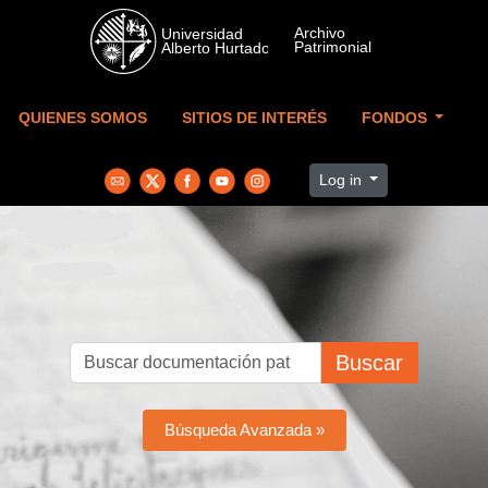
Skip to main content
QUIENES SOMOS
SITIOS DE INTERÉS
FONDOS
Log in
Buscar
Búsqueda Avanzada »