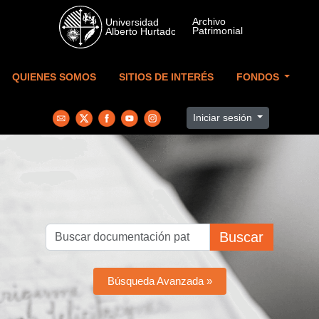
Skip to main content
QUIENES SOMOS
SITIOS DE INTERÉS
FONDOS
Iniciar sesión
Buscar
Búsqueda Avanzada »