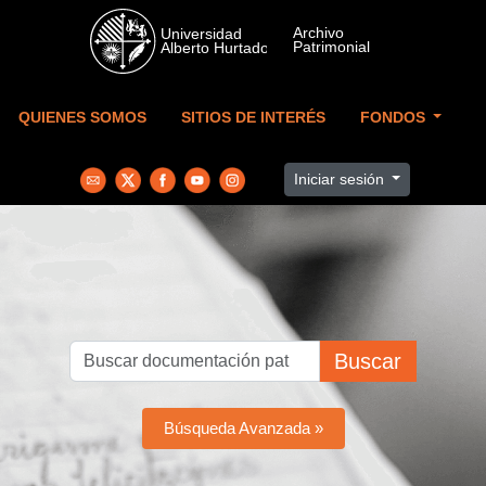
Skip to main content
QUIENES SOMOS
SITIOS DE INTERÉS
FONDOS
Iniciar sesión
Buscar
Búsqueda Avanzada »