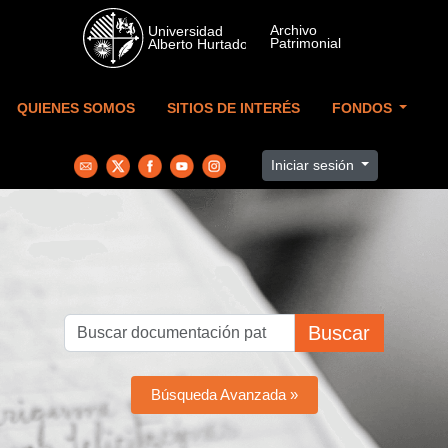
Skip to main content
QUIENES SOMOS
SITIOS DE INTERÉS
FONDOS
Iniciar sesión
Buscar
Búsqueda Avanzada »