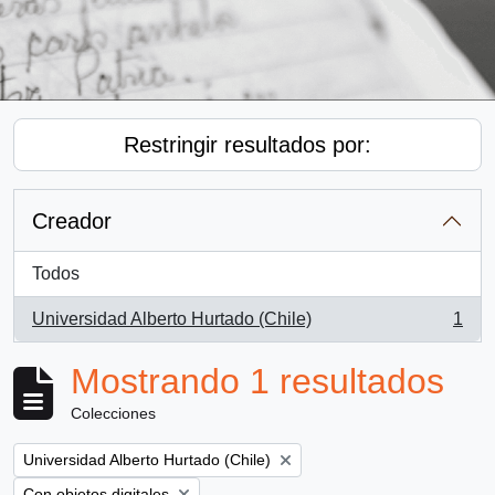
Restringir resultados por:
Creador
Todos
Universidad Alberto Hurtado (Chile)
1
, 1 resultados
Mostrando 1 resultados
Colecciones
Remove filter:
Universidad Alberto Hurtado (Chile)
Remove filter:
Con objetos digitales