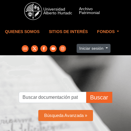
Skip to main content
QUIENES SOMOS
SITIOS DE INTERÉS
FONDOS
Iniciar sesión
Buscar
Búsqueda Avanzada »