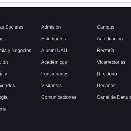
as Sociales
Admisión
Campus
ho
Estudiantes
Acreditación
mía y Negocios
Alumni UAH
Rectoría
ción
Académicos
Vicerrectorías
ía y
Funcionarios
Directorio
idades
Visitantes
Decanos
ogía
Comunicaciones
Canal de Denun
ería