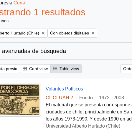
 previa
Cerrar
trando 1 resultados
iones
Remove filter:
berto Hurtado (Chile)
Con objetos digitales
 avanzadas de búsqueda
sta previa
Card view
Table view
Orde
Volantes Políticos
CL CLUAH 2
·
Fondo
·
1973 - 2008
El material que se presenta corresponde 
ciudades de chile, principalmente en Santi
los años 1973-1990. Y desde 1990 en ade
Universidad Alberto Hurtado (Chile)