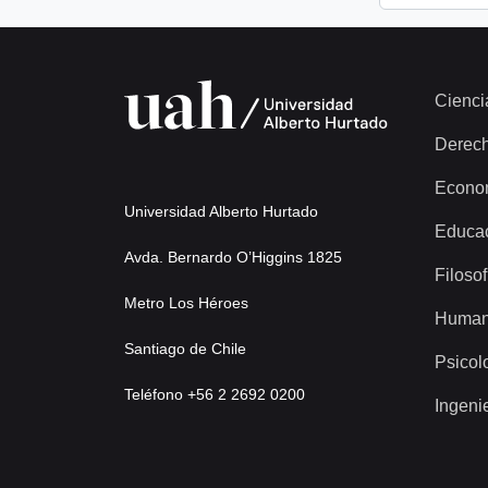
Cienci
Derec
Econo
Universidad Alberto Hurtado
Educa
Avda. Bernardo O’Higgins 1825
Filosof
Metro Los Héroes
Human
Santiago de Chile
Psicol
Teléfono +56 2 2692 0200
Ingeni