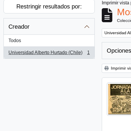
Imprimir vista
Restringir resultados por:
Mos
Colecc
Creador
Remove filter:
Universidad Al
Todos
Opciones
Universidad Alberto Hurtado (Chile)
1
, 1 resultados
Imprimir vi