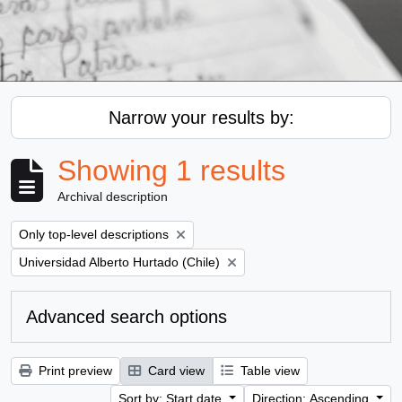
Narrow your results by:
Showing 1 results
Archival description
Remove filter:
Only top-level descriptions
Remove filter:
Universidad Alberto Hurtado (Chile)
Advanced search options
Print preview
Card view
Table view
Sort by: Start date
Direction: Ascending