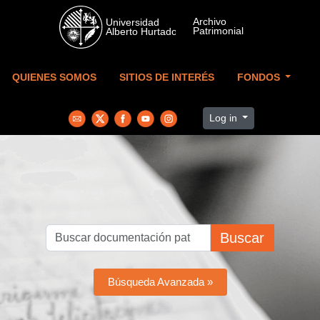
Skip to main content
QUIENES SOMOS
SITIOS DE INTERÉS
FONDOS
Log in
Buscar
Búsqueda Avanzada »