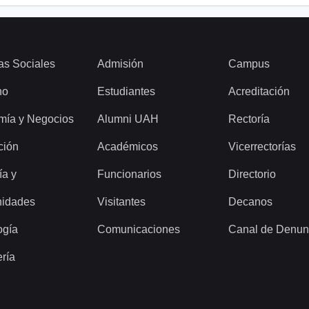
as Sociales
Admisión
Campus
ho
Estudiantes
Acreditación
mía y Negocios
Alumni UAH
Rectoría
ción
Académicos
Vicerrectorías
ía y
Funcionarios
Directorio
idades
Visitantes
Decanos
ogía
Comunicaciones
Canal de Denun
ería