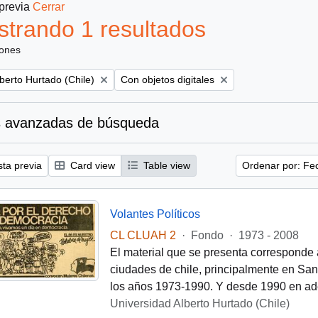
 previa
Cerrar
trando 1 resultados
iones
Remove filter:
berto Hurtado (Chile)
Con objetos digitales
 avanzadas de búsqueda
sta previa
Card view
Table view
Ordenar por: Fe
Volantes Políticos
CL CLUAH 2
·
Fondo
·
1973 - 2008
El material que se presenta corresponde 
ciudades de chile, principalmente en Santi
los años 1973-1990. Y desde 1990 en ade
Universidad Alberto Hurtado (Chile)