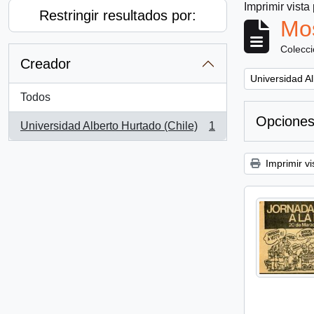
Imprimir vista
Restringir resultados por:
Mos
Colecc
Creador
Remove filter:
Universidad Al
Todos
Opciones
Universidad Alberto Hurtado (Chile)
1
, 1 resultados
Imprimir vi