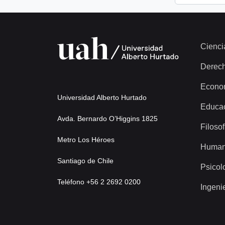
Cienci
Derec
Econo
Universidad Alberto Hurtado
Educa
Avda. Bernardo O’Higgins 1825
Filosof
Metro Los Héroes
Human
Santiago de Chile
Psicol
Teléfono +56 2 2692 0200
Ingeni