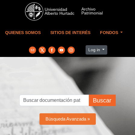
Skip to main content
QUIENES SOMOS
SITIOS DE INTERÉS
FONDOS
Log in
Buscar
Búsqueda Avanzada »