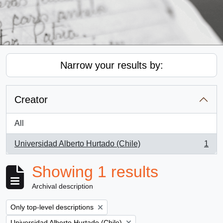
Narrow your results by:
Creator
All
Universidad Alberto Hurtado (Chile)
1
, 1 results
Showing 1 results
Archival description
Remove filter:
Only top-level descriptions
Remove filter:
Universidad Alberto Hurtado (Chile)