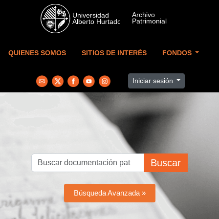
Skip to main content
QUIENES SOMOS
SITIOS DE INTERÉS
FONDOS
Iniciar sesión
Buscar
Búsqueda Avanzada »