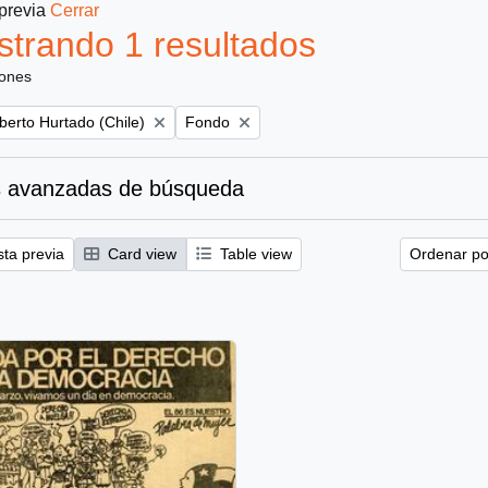
 previa
Cerrar
trando 1 resultados
iones
Remove filter:
berto Hurtado (Chile)
Fondo
 avanzadas de búsqueda
sta previa
Card view
Table view
Ordenar por