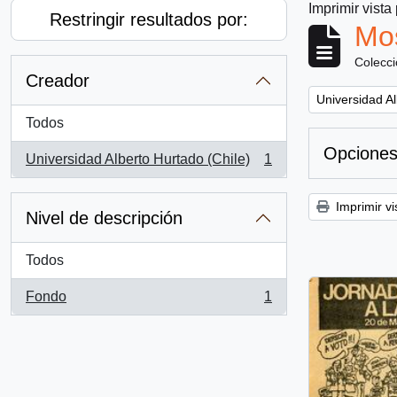
Imprimir vista
Restringir resultados por:
Mos
Colecc
Creador
Remove filter:
Universidad Al
Todos
Opciones
Universidad Alberto Hurtado (Chile)
1
, 1 resultados
Imprimir vi
Nivel de descripción
Todos
Fondo
1
, 1 resultados