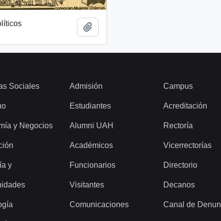
líticos
Añadir al portapapeles
as Sociales
Admisión
Campus
ho
Estudiantes
Acreditación
mía y Negocios
Alumni UAH
Rectoría
ción
Académicos
Vicerrectorías
ía y
Funcionarios
Directorio
idades
Visitantes
Decanos
ogía
Comunicaciones
Canal de Denun