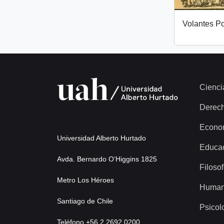
Volantes Po
Cienci
Derec
Econo
Universidad Alberto Hurtado
Educa
Avda. Bernardo O’Higgins 1825
Filosof
Metro Los Héroes
Human
Santiago de Chile
Psicol
Teléfono +56 2 2692 0200