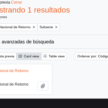
 previa
Cerrar
trando 1 resultados
iones
Remove filter:
 Nacional de Retorno
Subserie
 avanzadas de búsqueda
sta previa
Card view
Table view
Ordenar por: Códig
ional de Retorno
ional de Retorno
Añadir al portapapeles