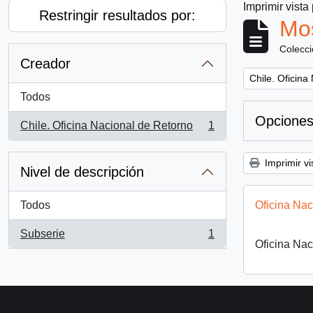
Imprimir vista
Restringir resultados por:
Mos
Colecc
Creador
Remove filter:
Chile. Oficina
Todos
Opciones
Chile. Oficina Nacional de Retorno
1
, 1 resultados
Imprimir vi
Nivel de descripción
Todos
Oficina Nac
Subserie
1
, 1 resultados
Oficina Nac