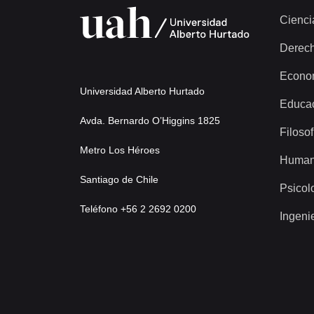
Cienci
Derec
Econo
Universidad Alberto Hurtado
Educa
Avda. Bernardo O’Higgins 1825
Filosof
Metro Los Héroes
Human
Santiago de Chile
Psicol
Teléfono +56 2 2692 0200
Ingeni