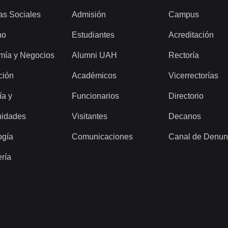
as Sociales
Admisión
Campus
ho
Estudiantes
Acreditación
mía y Negocios
Alumni UAH
Rectoría
ción
Académicos
Vicerrectorías
ía y
Funcionarios
Directorio
idades
Visitantes
Decanos
ogía
Comunicaciones
Canal de Denun
ería