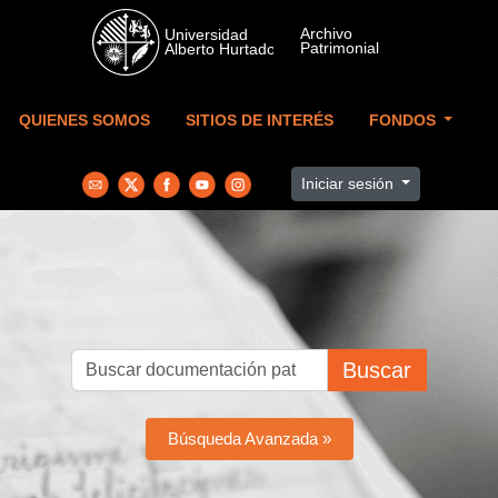
Skip to main content
QUIENES SOMOS
SITIOS DE INTERÉS
FONDOS
Iniciar sesión
Buscar
Búsqueda Avanzada »