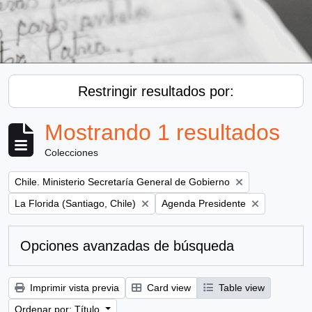
Restringir resultados por:
Mostrando 1 resultados
Colecciones
Remove filter:
Chile. Ministerio Secretaría General de Gobierno
Remove filter:
Remove filter:
La Florida (Santiago, Chile)
Agenda Presidente
Opciones avanzadas de búsqueda
Imprimir vista previa
Card view
Table view
Ordenar por: Título