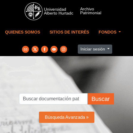
Skip to main content
QUIENES SOMOS
SITIOS DE INTERÉS
FONDOS
Iniciar sesión
Buscar
Búsqueda Avanzada »