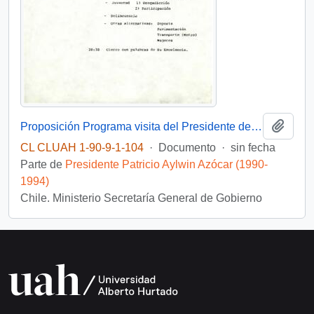
Añadi
Proposición Programa visita del Presidente de la República a la comuna de La Florida
CL CLUAH 1-90-9-1-104
·
Documento
·
sin fecha
Parte de
Presidente Patricio Aylwin Azócar (1990-
1994)
Chile. Ministerio Secretaría General de Gobierno