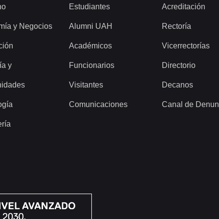
ho
Estudiantes
Acreditación
mía y Negocios
Alumni UAH
Rectoría
ción
Académicos
Vicerrectorías
ía y
Funcionarios
Directorio
idades
Visitantes
Decanos
ogía
Comunicaciones
Canal de Denun
ería