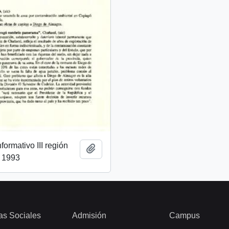
ormativo III región
Añadir al portapapeles
l 1993
as Sociales
Admisión
Campus