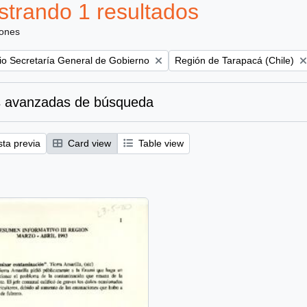
trando 1 resultados
iones
Remove filter:
rio Secretaría General de Gobierno
Región de Tarapacá (Chile)
 avanzadas de búsqueda
sta previa
Card view
Table view