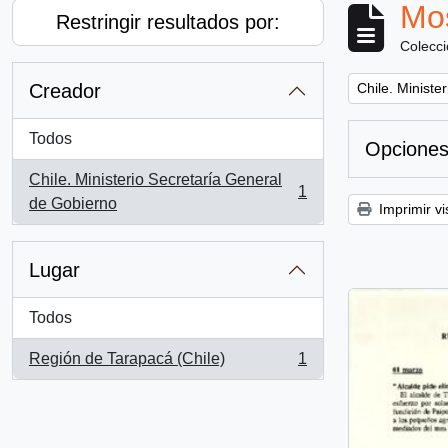
Mos
Restringir resultados por:
Colecc
Remove filter:
Creador
Chile. Ministe
Todos
Opciones
Chile. Ministerio Secretaría General
1
, 1 resultados
de Gobierno
Imprimir vi
Lugar
Todos
Región de Tarapacá (Chile)
1
, 1 resultados