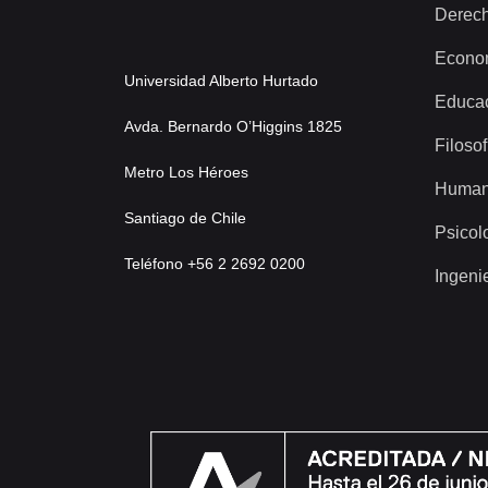
Derec
Econo
Universidad Alberto Hurtado
Educa
Avda. Bernardo O’Higgins 1825
Filosof
Metro Los Héroes
Human
Santiago de Chile
Psicol
Teléfono +56 2 2692 0200
Ingeni