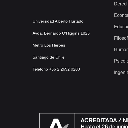
Derec
Econo
Universidad Alberto Hurtado
Educa
Avda. Bernardo O’Higgins 1825
Filosof
Metro Los Héroes
Human
Santiago de Chile
Psicol
Teléfono +56 2 2692 0200
Ingeni