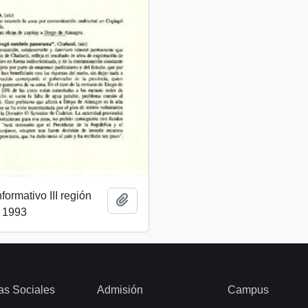
ormativo III región
Añadir al portapapeles
l 1993
as Sociales
Admisión
Campus