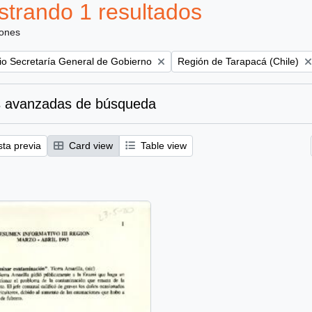
trando 1 resultados
iones
Remove filter:
rio Secretaría General de Gobierno
Región de Tarapacá (Chile)
 avanzadas de búsqueda
sta previa
Card view
Table view