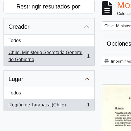
Mos
Restringir resultados por:
Colecc
Remove filter:
Creador
Chile. Ministe
Todos
Opciones
Chile. Ministerio Secretaría General
1
, 1 resultados
de Gobierno
Imprimir vi
Lugar
Todos
Región de Tarapacá (Chile)
1
, 1 resultados