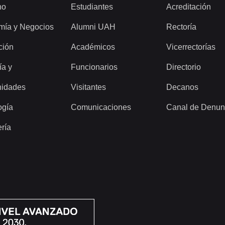
ho
Estudiantes
Acreditación
mía y Negocios
Alumni UAH
Rectoría
ción
Académicos
Vicerrectorías
ía y
Funcionarios
Directorio
idades
Visitantes
Decanos
ogía
Comunicaciones
Canal de Denun
ería