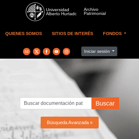
Skip to main content
QUIENES SOMOS
SITIOS DE INTERÉS
FONDOS
Iniciar sesión
Buscar
Búsqueda Avanzada »