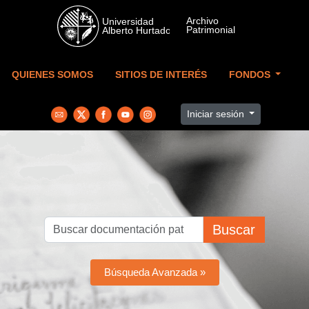
Skip to main content
QUIENES SOMOS
SITIOS DE INTERÉS
FONDOS
Iniciar sesión
Buscar
Búsqueda Avanzada »