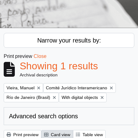
Narrow your results by:
Print preview
Close
Showing 1 results
Archival description
Remove filter:
Remove filter:
Vieira, Manuel
Comité Jurídico Interamericano
Remove filter:
Remove filter:
Río de Janeiro (Brasil)
With digital objects
Advanced search options
Print preview
Card view
Table view