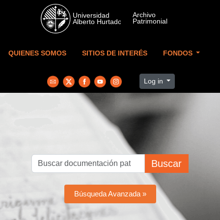
Skip to main content
QUIENES SOMOS
SITIOS DE INTERÉS
FONDOS
Log in
Buscar
Búsqueda Avanzada »