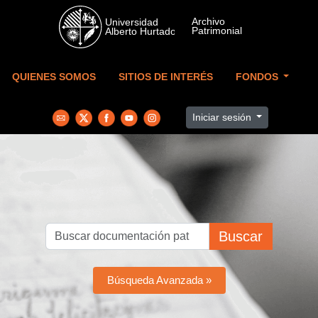
Skip to main content
QUIENES SOMOS
SITIOS DE INTERÉS
FONDOS
Iniciar sesión
Buscar
Búsqueda Avanzada »