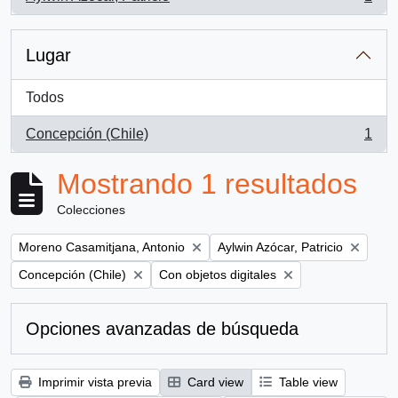
, 1 resultados
Lugar
Todos
Concepción (Chile)
1
, 1 resultados
Mostrando 1 resultados
Colecciones
Remove filter:
Remove filter:
Moreno Casamitjana, Antonio
Aylwin Azócar, Patricio
Remove filter:
Remove filter:
Concepción (Chile)
Con objetos digitales
Opciones avanzadas de búsqueda
Imprimir vista previa
Card view
Table view