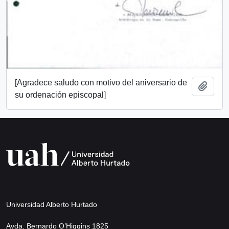
[Agradece saludo con motivo del aniversario de
Añadi
su ordenación episcopal]
Universidad Alberto Hurtado
Avda. Bernardo O’Higgins 1825